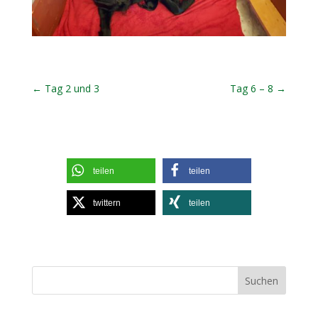
←
Tag 2 und 3
Tag 6 – 8
→
teilen
teilen
twittern
teilen